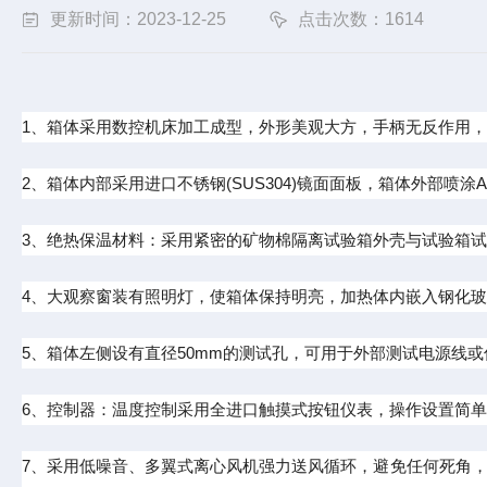
更新时间：2023-12-25
点击次数：1614
1
、箱体采用数控机床加工成型，外形美观大方，手柄无反作用，
2
、箱体内部采用进口不锈钢
(SUS304)
镜面面板，箱体外部喷涂
A
3
、绝热保温材料：采用紧密的矿物棉隔离试验箱外壳与试验箱试
4
、大观察窗装有照明灯，使箱体保持明亮，加热体内嵌入钢化玻
5
、箱体左侧设有直径
50mm
的测试孔，可用于外部测试电源线或
6
、控制器：温度控制采用全进口触摸式按钮仪表，操作设置简单
7
、采用低噪音、多翼式离心风机强力送风循环，避免任何死角