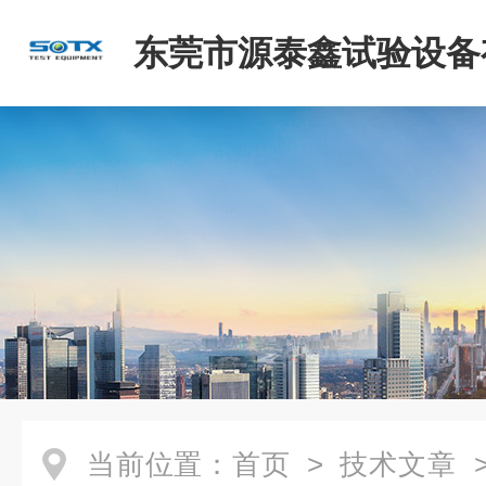
东莞市源泰鑫试验设备
司
当前位置：
首页
>
技术文章
>