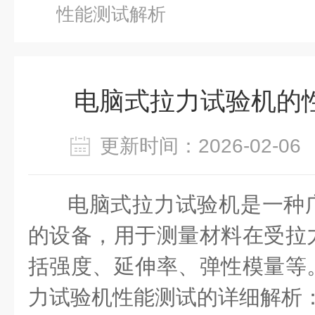
性能测试解析
电脑式拉力试验机的
更新时间：2026-02-
电脑式拉力试验机是一种
的设备，用于测量材料在受拉
括强度、延伸率、弹性模量等
力试验机性能测试的详细解析