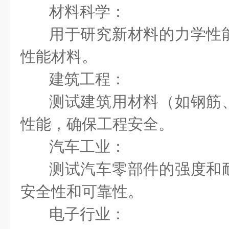
材料科学：
用于研究新材料的力学性
性能材料。
建筑工程：
测试建筑用材料（如钢筋
性能，确保工程安全。
汽车工业：
测试汽车零部件的强度和
安全性和可靠性。
电子行业：