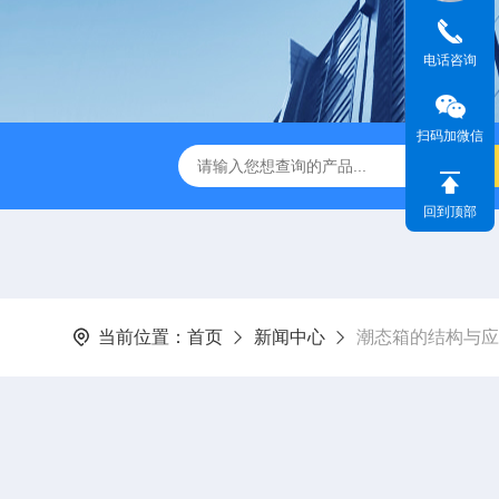
电话咨询
扫码加微信
IR步入式高温老化房
立式恒温恒湿试验箱
订制高温老化试
回到顶部
当前位置：
首页
新闻中心
潮态箱的结构与应