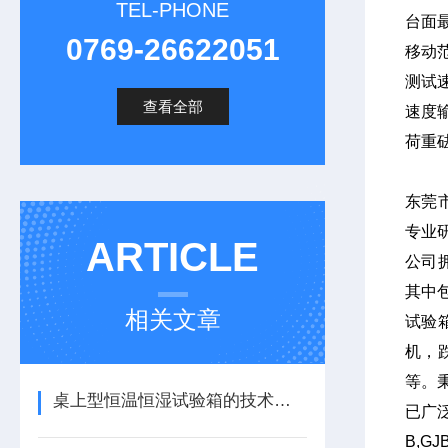
TEL-PHONE
台面最
0769-26622051
移动
测试速
查看全部
速度
荷重砝
东莞市
专业
ARTICLE
公司
其中
相关文章
试验
机，
等。
桌上型恒温恒湿试验箱的技术特点及适用范围
已广
B,G