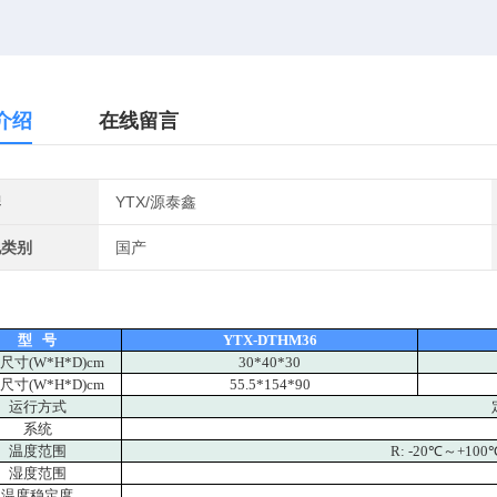
介绍
在线留言
牌
YTX/源泰鑫
地类别
国产
型 号
YTX-DTHM36
尺寸(W*H*D)cm
30*40*30
尺寸(W*H*D)cm
55.5*154*90
运行方式
系统
温度范围
R: -20℃～+10
湿度范围
温度稳定度