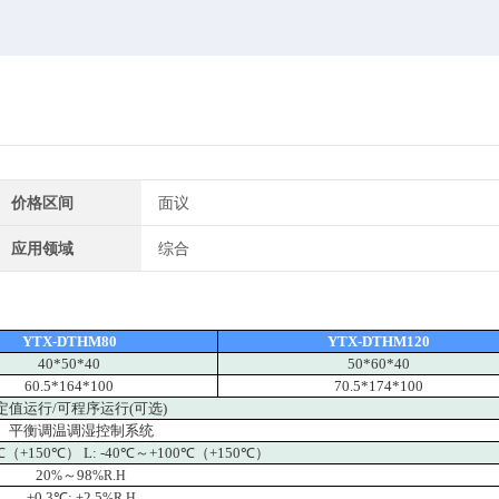
价格区间
面议
应用领域
综合
YTX-DTHM80
YTX-DTHM120
40*50*40
50*60*40
60.5*164*100
70.5*174*100
定值运行/可程序运行(可选)
平衡调温调湿控制系统
0℃（+150℃） L: -40℃～+100℃（+150℃）
20
～98
%
%R.H
±0.3℃; ±2.5
%R.H