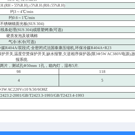
.H.(RH
＞55%R.H);±5%R.H.(RH≤55%R.H)
约3～4℃/min
约0.6～1℃/min
不锈钢镜面光板(SUS 304)
条处理(SUS 304)或喷塑烤漆(可选)
硬质发泡及玻璃棉
气冷/水冷(可选)
R404A/双段式:全密闭式法国泰康压缩机,环保冷媒R404A+R23
开关,温度空焚保护开关,缺水报警,欠逆相序保护器(限3Φ5W AC380V电源),
报系统.
片，测试孔Φ50mm 1孔，箱内灯，湿布5片.
98
118
4
5
Φ3W AC220V±10％50/6OHZ
2423.2-2001/GB/T2423.3-1993/GB/T2423.4-1993