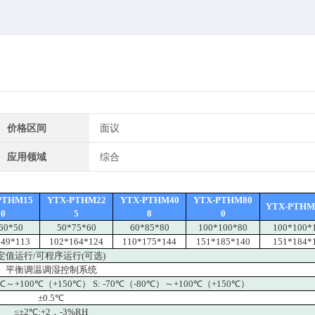
价格区间
面议
应用领域
综合
PTHM15
YTX-PTHM22
YTX-PTHM40
YTX-PTHM80
YTX-PTHM
0
5
8
0
60*50
50*75*60
60*85*80
100*100*80
100*100*
149*113
102*164*124
110*175*144
151*185*140
151*184*
定值运行/可程序运行(可选)
平衡调温调湿控制系统
40℃～+100℃（+150℃） S: -70℃（-80℃）～+100℃（+150℃）
±0.5℃
≤±2℃;+2，-3%RH