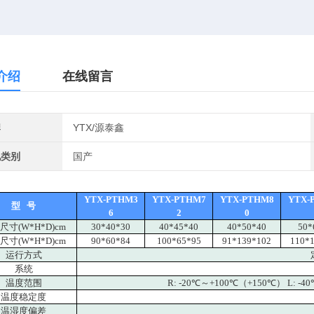
介绍
在线留言
牌
YTX/源泰鑫
地类别
国产
YTX-PTHM3
YTX-PTHM7
YTX-PTHM8
YTX-
型 号
6
2
0
尺寸(W*H*D)cm
30*40*30
40*45*40
40*50*40
50*
尺寸(W*H*D)cm
90*60*84
100*65*95
91*139*102
110*
运行方式
系统
温度范围
R: -20℃～+100℃（+150℃） L: -
温度稳定度
温湿度偏差