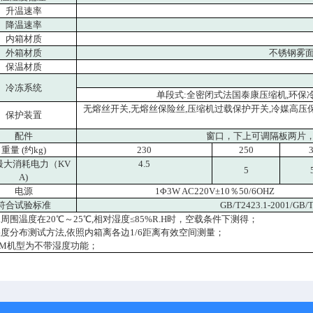
升温速率
降温速率
内箱材质
外箱材质
不锈钢雾面线
保温材质
冷冻系统
单段式:全密闭式法国泰康压缩机,环保冷媒
无熔丝开关,无熔丝保险丝,压缩机过载保护开关,冷媒高压保护
保护装置
配件
窗口，下上可调隔板两片，测
重量 (约kg)
230
250
最大消耗电力（KV
4.5
5
A)
电源
1Φ3W AC220V±10％50/6OHZ
符合试验标准
GB/T2423.1-2001/GB/T
.周围温度在20℃～25℃,相对湿度≤85%R.H时，空载条件下测得；
湿度分布测试方法,依照内箱离各边1/6距离有效空间测量；
TLM机型为不带湿度功能；