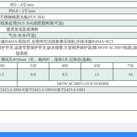
约3～4℃/min
约0.8～2℃/min
不锈钢镜面光板(SUS 304)
条处理(SUS 304)或喷塑烤漆(可选)
硬质发泡及玻璃棉
气冷/水冷(可选)
R404A/双段式:全密闭式法国泰康压缩机,环保冷媒R404A+R23
开关,温度空焚保护开关,缺水报警,欠逆相序保护器(限3Φ5W AC380V电源),
报系统.
试孔Φ50mm 1孔，箱内灯，湿布5片.记录仪(选购)
300
330
400
650
750
5.5
6.8
8.5
13
16
3Φ5W AC380V±10％50/6OHZ
2423.2-2001/GB/T2423.3-1993/GB/T2423.4-1993