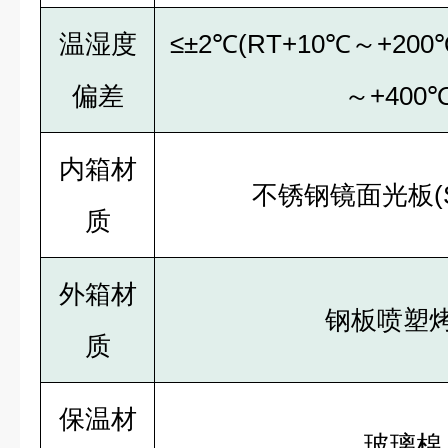
温湿度
≤±2℃(RT+10℃～+200℃
偏差
～+400℃
内箱材
不锈钢镜面光板(SU
质
外箱材
钢板喷塑
质
保温材
玻璃棉