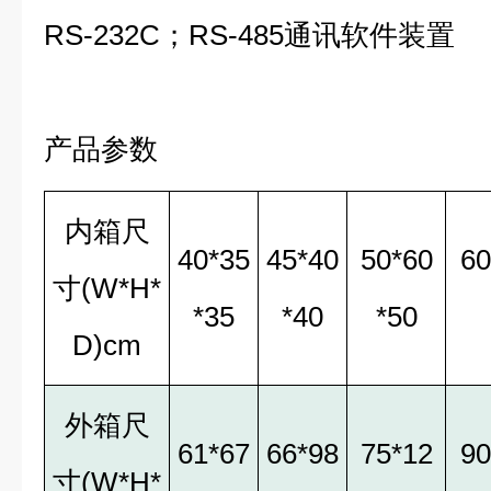
RS-232C；RS-485通讯软件装置
产品参数
内箱尺
40*35
45*40
50*60
60
寸(W*H*
*35
*40
*50
D)cm
外箱尺
61*67
66*98
75*12
90
寸(W*H*