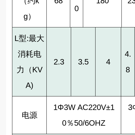
（约k
68
180
2
0
g）
L型:最大
消耗电
4.
2.3
3.5
4
力（KV
8
A)
1Φ3W AC220V±1
3
电源
0％50/6OHZ