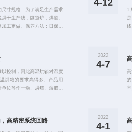
4-12
的尺寸规格，为了满足生产需求
1
说烘干生产线，隧道炉，烘道。
是
择加工定做。保养方法：日保养
线
卫生。2.检查电流表电流跟正常
接
3.突然停电，要把加热开关关
清
转是否正常，有无异常声音，如
部
2022
做
1.检查通风口是否堵塞，并清
的
4-7
写
难以控制，因此高温烘箱对温度
高
温烘箱的要求高得多。产品用
的
研单位等作干燥、烘焙、熔腊、
率
设计和反复的试验，使得高温下
下
了产品的可靠性和实用性。1、
摆
板粉体烤漆。2、微电脑智慧控
预
2022
动，高精密系统回路
时、功率抑制和自整定功能，控
一
4-1
旋