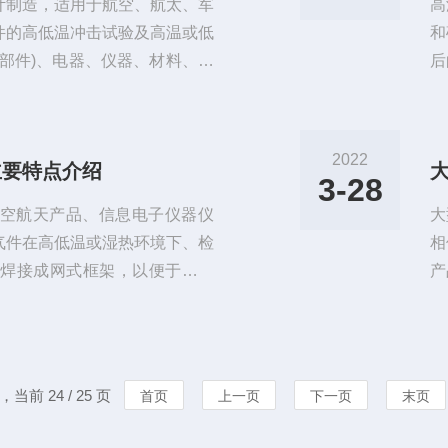
计制造，适用于航空、航太、军
高
件的高低温冲击试验及高温或低
和
部件)、电器、仪器、材料、涂
后
以便对试品或试品试验行为作出
舶
用采用先进的计测装置,控制器
下
机接口控制器,操作简单,学习容
确
2022
主要特点介绍
作状况、执行及设定程序曲线。
示
3-28
路
空航天产品、信息电子仪器仪
大
气件在高低温或湿热环境下、检
相
钢焊接成网式框架，以便于在水
产
而不产生室体底面凹凸不平及开
蚀
底座采用8#槽钢焊接成网式框
醋
员试件的重量，而不产生室体底
2
方米，室体(试验室主体(壳体))
他
，当前 24 / 25 页
首页
上一页
下一页
末页
气