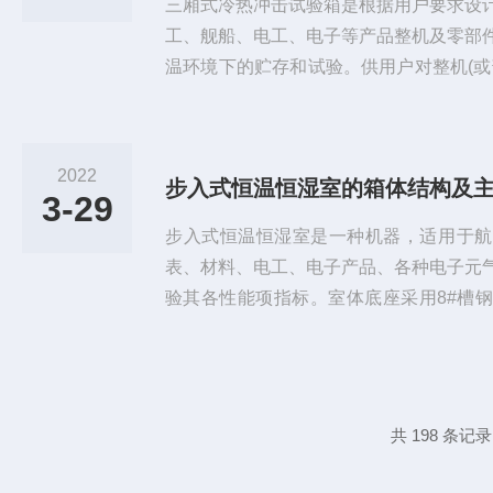
三厢式冷热冲击试验箱是根据用户要求设
工、舰船、电工、电子等产品整机及零部
温环境下的贮存和试验。供用户对整机(或
层、镀层等作相应的气候环境加速试验，
评价。三厢式冷热冲击试验箱特点：1、采
采用大型彩色液晶人机触控对话式LCD人
2022
步入式恒温恒湿室的箱体结构及
易,稳定可靠,中，英文显示完整的系统操
3-29
2、具96个试验规范独...
步入式恒温恒湿室是一种机器，适用于航
表、材料、电工、电子产品、各种电子元
验其各性能项指标。室体底座采用8#槽
平条件下能承受室体及人员试件的重量，
裂等。箱体结构:步入式恒温恒湿室室体
架，以便于在水平条件下能承受室体及人
面凹凸不平及开裂等。承受力200kg/每平
共 198 条记录
分为六个室体面及一扇双开...