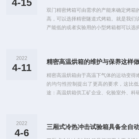
4-15
双门精密烤箱可由需求的产能来确定烤箱
高，可以选择精密隧道式烤箱。就是我们
产能低的或者实验用的小型烤箱都可以选
1.打扫表面及内腔灰尘，保持机器干净、
时是否一样，如有异样，通知维修工检修。
闭，防止来电时自动启动。4.检查风机运
2022
精密高温烘箱的维护与保养这样
有立即关闭机器并通知维修工检修。月保养
4-11
理积尘。2.风机运转是...
精密高温烘箱由于高温下气体的运动变得
的均匀性控制提出了更高的要求，这比低
途：高温烘箱供工矿企业、化验室外、科
灭菌之用。特点：高温烘箱，通过合理的
温度均匀性得到了很好的控制，大大提高
工作室采用优质钢板或不锈钢板，外部钢
2022
三厢式冷热冲击试验箱具备全自
温仪，具有设定，测定温度双数字显、定
4-6
温精确可靠。精密高温烘箱维护保养：...