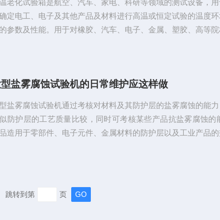
温老化试验箱是航空、汽车、家电、科研等领域的测试设备，用
确定电工、电子及其他产品及材料进行高温或恒定试验的温度环
的参数及性能。用于对橡胶、汽车、电子、金属、塑胶、高等院
、科研单位实验室等相关产品的零部件及材料在高温恒温变化
，检验其各项性能指标。安全操作要求：1、使用前注意电压
，仅适用机台上所标示之电源，避免电过量，而使电源走火。2
大型盐雾腐蚀试验机的日常维护应这样做
时间与实际时间（由标准时间对比测出）差异甚大时，不可随意
板之零件，应通知该公司派员处理。3...
型盐雾腐蚀试验机通过考核对材料及其防护层的盐雾腐蚀的能力
似防护层的工艺质量比较，同时可考核某些产品抗盐雾腐蚀的能
品造用于零部件、电子元件、金属材料的防护层以及工业产品的
试验，根据试验需求可以分为:中性盐雾试验、酸性盐雾试验、
酸盐雾试验。使用环境要求:1、设备周边必须有600mm以上
、设备周围的温度要保持在15℃～30℃之间。3、设备无阳光
热源直接辐射。4、设备周转无强烈气流，当周围空气需强制流
跳转到第
页
流不应直接吹到箱体上。...