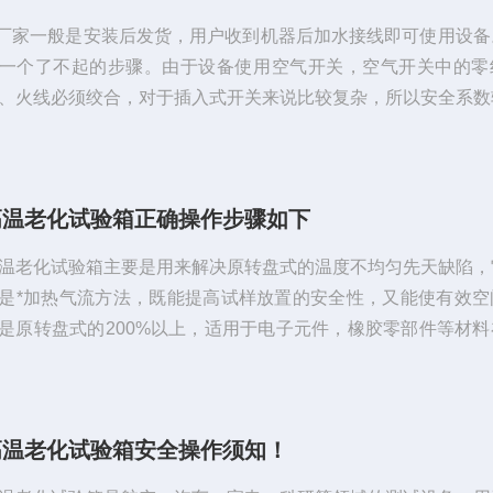
.厂家一般是安装后发货，用户收到机器后加水接线即可使用设备
一个了不起的步骤。由于设备使用空气开关，空气开关中的零
、火线必须绞合，对于插入式开关来说比较复杂，所以安全系数
线前，为了防止触电，必须关闭电源；2.恒温恒湿试验箱的环境
洁。如果环境中有大量灰尘，必然会碰到设备部件或水箱，污染
系统，堵塞相关管道。如果环境中有挥发性或腐蚀性物质，会腐
高温老化试验箱正确操作步骤如下
材料，造成元器件短路，损坏产品表面，使油漆剥落；3.虽然说
明了设备工作时不能随便开门...
温老化试验箱主要是用来解决原转盘式的温度不均匀先天缺陷，
是*加热气流方法，既能提高试样放置的安全性，又能使有效空
是原转盘式的200%以上，适用于电子元件，橡胶零部件等材料
的老化适应性试验。高温老化试验箱的正确操作步骤如下：1、
放：将所需要干燥处理的试验样品摆置于高温老化试验箱内，四
留5公分左右的间隔，以保持试验箱内气流畅通，然后关好箱门
高温老化试验箱安全操作须知！
步操作。2、调节风门：依据被测试样品的潮湿情况而定，将风
钮旋到合适位置。3、开机操作...