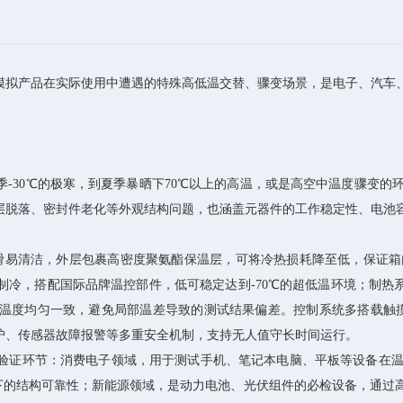
模拟产品在实际使用中遭遇的特殊高低温交替、骤变场景，是电子、汽车
30℃的极寒，到夏季暴晒下70℃以上的高温，或是高空中温度骤变的
层脱落、密封件老化等外观结构问题，也涵盖元器件的工作稳定性、电池
易清洁，外层包裹高密度聚氨酯保温层，可将冷热损耗降至低，保证箱内
冷，搭配国际品牌温控部件，低可稳定达到-70℃的超低温环境；制热系统
温度均匀一致，避免局部温差导致的测试结果偏差。控制系统多搭载触摸
护、传感器故障报警等多重安全机制，支持无人值守长时间运行。
证环节：消费电子领域，用于测试手机、笔记本电脑、平板等设备在温
循环下的结构可靠性；新能源领域，是动力电池、光伏组件的必检设备，通