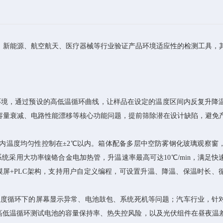
、新能源、航空航天、医疗器械等行业验证产品环境适应性的检测工具，
环境，通过预设的高低温循环曲线，让样品在设定的温度区间内反复升降
容量衰减、电路性能漂移等核心功能问题，提前筛除潜在设计缺陷，避免
温度均匀性控制在±2℃以内。箱体配备多层中空防雾钢化玻璃观察窗，
采用大功率镍铬合金电加热管，升温速率最高可达10℃/min，满足快
屏+PLC架构，支持用户自定义编程，可设置升温、降温、保温时长、
度循环下的屏幕显示异常、电池鼓包、系统死机等问题；汽车行业，针
过高低温循环测试电池的容量保持率、热失控风险，以及光伏组件在昼夜温