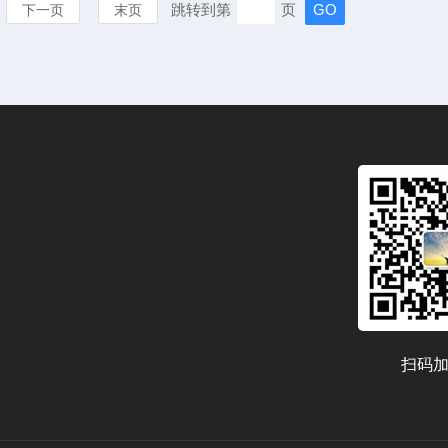
跳转到第
页
下一页
末页
扫码