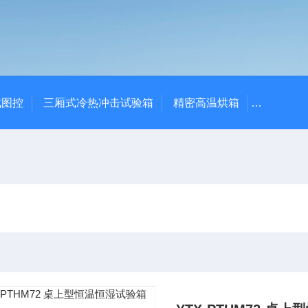
式图控
三厢式冷热冲击试验箱
精密高温烘箱
YTX-B