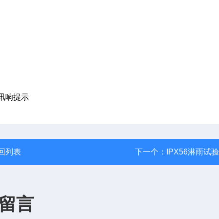
讯响提示
回列表
下一个：
IPX56淋雨试
留言