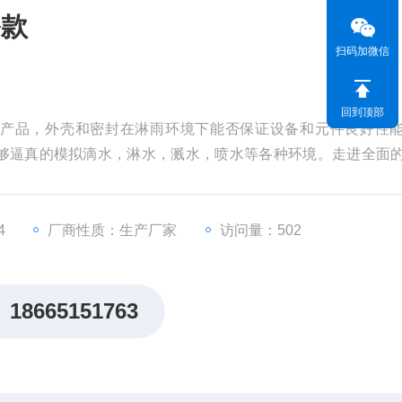
漆款
扫码加微信
回到顶部
电工产品，外壳和密封在淋雨环境下能否保证设备和元件良好性
够逼真的模拟滴水，淋水，溅水，喷水等各种环境。走进全面
品架的回转角度，喷水摆杆的摆动角度以及喷水量摆动频率都
4
厂商性质：生产厂家
访问量：502
18665151763