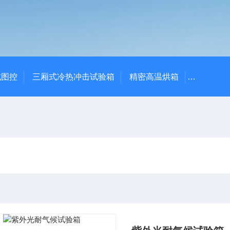
式图控
三厢式冷热冲击试验箱
精密高温烘箱
YTX-B