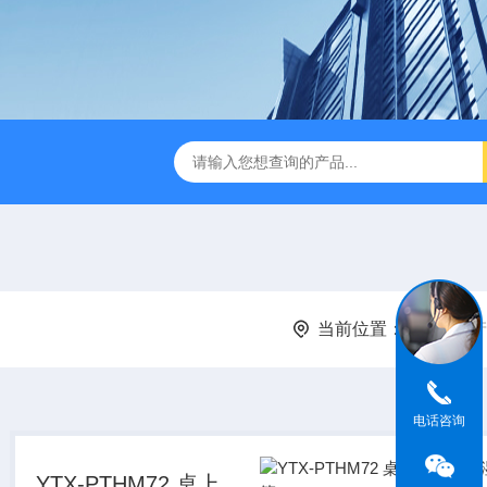
IR步入式高温老化房
立式恒温恒湿试验箱
订制高温老化试
当前位置：
首页
产
电话咨询
YTX-PTHM72 桌上