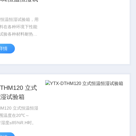
0L恒温恒湿试验箱，用
料在各种环境下性能
试验各种材料耐热、
干、耐湿性能。适用
详情
电器、通讯、仪表、
胶制品、金属、食
、建材、医疗、航
制品检测...
DTHM120 立式
恒湿试验箱
THM120 立式恒温恒湿
围温度在20℃～
对湿度≤85%R.H时。