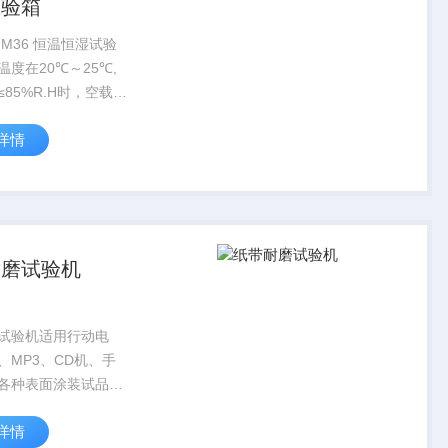
试验箱
THM36 恒温恒湿试验
度在20℃～25℃,
85%R.H时，空载条
。
详情
耐磨试验机
试验机适用行动电
、MP3、CD机、手
各种表面涂装试品之
验，荷重275g，
详情
55g卷动未涂油之纸或