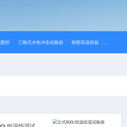
式图控
三厢式冷热冲击试验箱
精密高温烘箱
YTX-B
00L恒温恒湿试