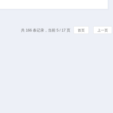
样磨擦后于一定之回
别其磨耗之效果。
共 166 条记录，当前 5 / 17 页
首页
上一页