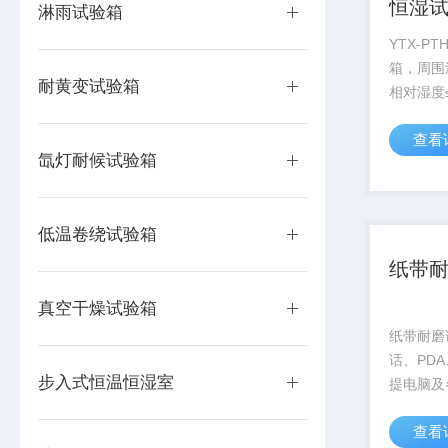
恒湿
淋雨试验箱
YTX-P
箱，周围温
耐黄变试验箱
相对湿度≤
件下测得
查看
氙灯耐候试验箱
低温卷绕试验箱
纸带
真空干燥试验箱
纸带耐磨
话、PDA
步入式恒温恒湿室
提电脑及
耐磨耗试
查看
175g，