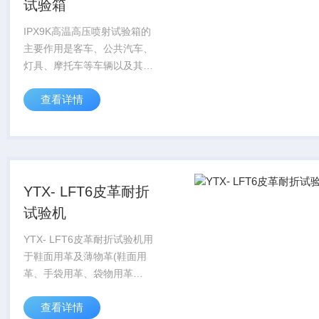
试验箱
IPX9K高温高压喷射试验箱的
主要作用是客车、公共汽车、
灯具、摩托车等车辆以及其零
部件，在高压/蒸汽喷射清洗的
查看详情
清洗工艺条件下，对产品的物
理以及其它相关性能进行测
试。测试后，通过检定来判断
产品的性能是否...
YTX- LFT6皮革耐折
试验机
YTX- LFT6皮革耐折试验机用
于鞋面用革及薄物革(鞋面用
革、手袋用革、袋物用革
等)、布类等来回折叠之耐挠
查看详情
性试验。